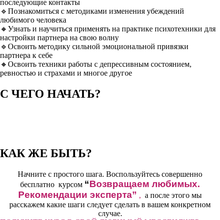
последующие контакты
🔹Познакомиться с методиками изменения убеждений
любимого человека
🔸Узнать и научиться применять на практике психотехники для
настройки партнера на свою волну
🔹Освоить методику сильной эмоциональной привязки
партнера к себе
🔸Освоить техники работы с депрессивным состоянием,
ревностью и страхами и многое другое
С ЧЕГО НАЧАТЬ?
Прежде всего следует прекратить попытки убедить любимого
человека изменить свое решение.
Любые уговоры будут только увеличивать пропасть между вами
КАК ЖЕ БЫТЬ?
Начните с простого шага.
​Воспользуйтесь совершенно
“
Возвращаем любимых.
бесплатно курсом
Рекомендации эксперта”
,
а после этого мы
расскажем какие шаги следует
сделать в вашем конкретном
случае.